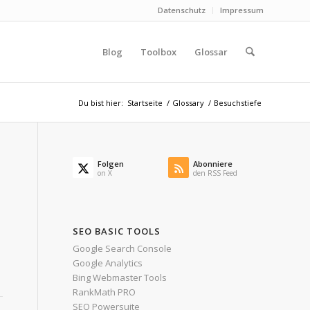
Datenschutz
Impressum
Blog
Toolbox
Glossar
Du bist hier:
Startseite
/
Glossary
/
Besuchstiefe
Folgen
Abonniere
on X
den RSS Feed
SEO BASIC TOOLS
Google Search Console
Google Analytics
Bing Webmaster Tools
RankMath PRO
SEO Powersuite