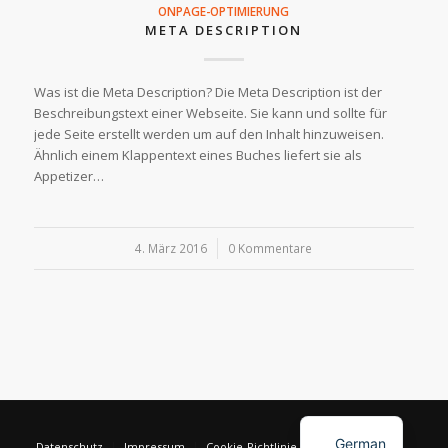
ONPAGE-OPTIMIERUNG
META DESCRIPTION
Was ist die Meta Description? Die Meta Description ist der
Beschreibungstext einer Webseite. Sie kann und sollte für
jede Seite erstellt werden um auf den Inhalt hinzuweisen.
Ähnlich einem Klappentext eines Buches liefert sie als
Appetizer…
4. März 2016
/
0 Kommentare
English
German
Datenschutz
Impressum
Cookie-Richtlinie (EU)