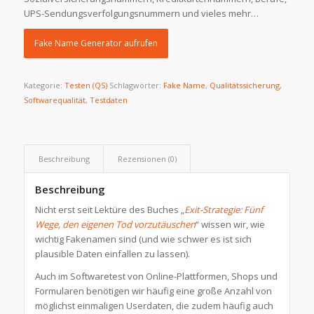
UPS-Sendungsverfolgungsnummern und vieles mehr…
Fake Name Generator aufrufen
Kategorie:
Testen (QS)
Schlagwörter:
Fake Name
,
Qualitätssicherung
,
Softwarequalität
,
Testdaten
Beschreibung
Rezensionen (0)
Beschreibung
Nicht erst seit Lektüre des Buches „
Exit-Strategie: Fünf
Wege, den eigenen Tod vorzutäuschen
“ wissen wir, wie
wichtig Fakenamen sind (und wie schwer es ist sich
plausible Daten einfallen zu lassen).
Auch im Softwaretest von Online-Plattformen, Shops und
Formularen benötigen wir häufig eine große Anzahl von
möglichst einmaligen Userdaten, die zudem häufig auch