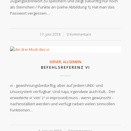
Zugangskennwort zu speichern und zeigt zukünftig nur noch
als Sternchen / Punkte an (siehe Abbildung 1). Hat man das
Passwort vergessen…
17. Juni 2018
/
0 Kommentare
SERVER
,
ALLGEMEIN
BEFEHLSREFERENZ VI
vi - gewöhnungsbedürftig, aber auf jedem UNIX- und
Linuxsystem verfügbar. Und naja, irgendwie auch Kult... Der
erweiterte vi 'vim' (= vi improved) muss - wenn gewünscht -
nachinstalliert werden und verfügt neben vielen sinnvollen
Funktionen…