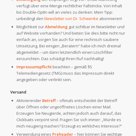
verfügt über eine Menge rechtlicher Fallstricke. Von Inhalt
bis Double-OptIn will an vieles zu denken. Mein Tipp:
unbedingt den
Newsletter von Dr. Schwenke
abonnieren!
Möglichkeit zur
Abmeldung
gut sichtbar im Newsletter und
auf Website vorhanden? Und bieten Sie dies bitte nicht nur
einfach an, sorgen Sie auch für eine rechnisch saubere
Umsetzung. Bei einigen „Beratern“ habe ich mich dreimal
abgemeldet – um dann letztendlich einen Löschfilter
einzurichten. Das schädigt Ihren Ruf nachhaltig!
Impressumspflicht
beachten – gemäß §5
Telemediengesetz (TMG) muss das Impressum direkt
angegeben oder verlinkt sein.
Versand
Aktivierender
Betreff
– oftmals entscheidet der Betreff
über Öffnen oder ungeöffnetes Löschen einer Mail.
Erzeugen Sie Neugierde, achten jedoch auch darauf, das
Clickbaits verpönt sind. Fragen Sie sich immer: „Würde es
mich neugierig machen? Erzeugt es wirkliches Interesse?“
Verwendung eines
Preheader
– hier können Sie wichtige