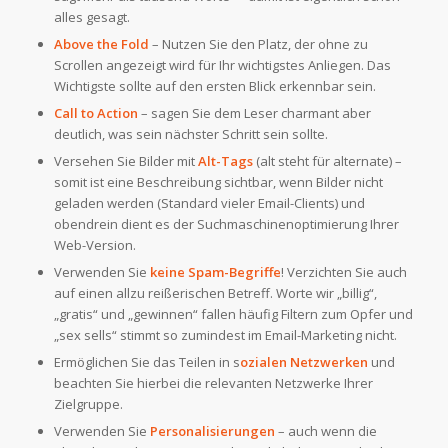
alles gesagt.
Above the Fold
– Nutzen Sie den Platz, der ohne zu
Scrollen angezeigt wird für Ihr wichtigstes Anliegen. Das
Wichtigste sollte auf den ersten Blick erkennbar sein.
Call to Action
– sagen Sie dem Leser charmant aber
deutlich, was sein nächster Schritt sein sollte.
Versehen Sie Bilder mit
Alt-Tags
(alt steht für alternate) –
somit ist eine Beschreibung sichtbar, wenn Bilder nicht
geladen werden (Standard vieler Email-Clients) und
obendrein dient es der Suchmaschinenoptimierung Ihrer
Web-Version.
Verwenden Sie
keine Spam-Begriffe
! Verzichten Sie auch
auf einen allzu reißerischen Betreff. Worte wir „billig“,
„gratis“ und „gewinnen“ fallen häufig Filtern zum Opfer und
„sex sells“ stimmt so zumindest im Email-Marketing nicht.
Ermöglichen Sie das Teilen in s
ozialen Netzwerken
und
beachten Sie hierbei die relevanten Netzwerke Ihrer
Zielgruppe.
Verwenden Sie
Personalisierungen
– auch wenn die